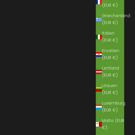
(EUR €)
Griechenland
(EUR €)
Italien
(EUR €)
Kroatien
(EUR €)
Lettland
(EUR €)
Litauen
(EUR €)
Luxemburg
(EUR €)
Malta (EUR
€)