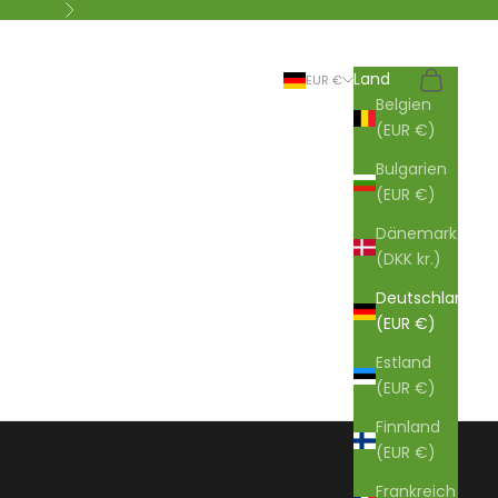
Vor
Suchen
Warenkor
Land
EUR €
Belgien
(EUR €)
Bulgarien
(EUR €)
Dänemark
(DKK kr.)
Deutschland
(EUR €)
Estland
(EUR €)
Finnland
(EUR €)
Frankreich