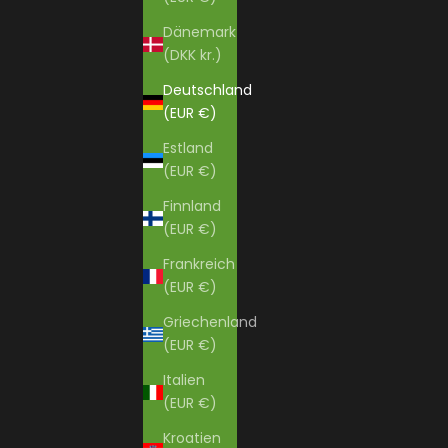
Dänemark
(DKK kr.)
Deutschland
(EUR €)
Estland
(EUR €)
Finnland
(EUR €)
Frankreich
(EUR €)
Griechenland
(EUR €)
Italien
(EUR €)
Kroatien