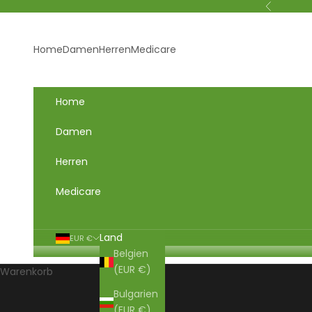
Zum Inhalt springen
Zurück
Home
Damen
Herren
Medicare
Home
Damen
Herren
Medicare
Land
EUR €
Belgien
(EUR €)
Warenkorb
Bulgarien
STARTSEITE
SHOP
DAMEN
(EUR €)