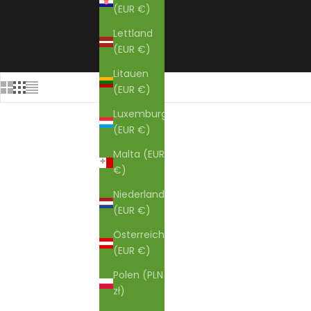
(EUR €)
Lettland
(EUR €)
Litauen
(EUR €)
Luxemburg
(EUR €)
Malta (EUR
€)
Niederlande
(EUR €)
Österreich
(EUR €)
Polen (PLN
zł)