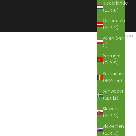
Niederlande
(EUR €)
Österreich
(EUR €)
55 Produkte
Sortieren nach
Polen (PLN
zł)
Portugal
(EUR €)
Rumänien
(RON Lei)
Schweden
(SEK kr)
Slowakei
(EUR €)
Slowenien
(EUR €)