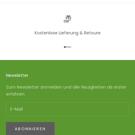
Kostenlose Lieferung & Retoure
Gehe zu Element 1
Gehe zu Element 2
Gehe zu Element 3
Gehe zu Element 4
Newsletter
Zum Newsletter anmelden und alle Neuigkeiten als erster
erfahren.
ABONNIEREN