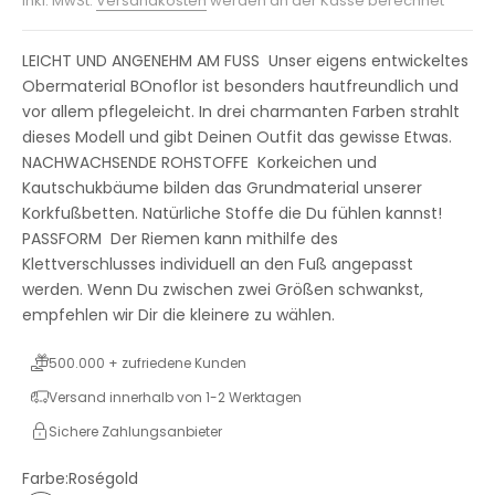
inkl. MwSt.
Versandkosten
werden an der Kasse berechnet
LEICHT UND ANGENEHM AM FUSS Unser eigens entwickeltes
Obermaterial BOnoflor ist besonders hautfreundlich und
vor allem pflegeleicht. In drei charmanten Farben strahlt
dieses Modell und gibt Deinen Outfit das gewisse Etwas.
NACHWACHSENDE ROHSTOFFE Korkeichen und
Kautschukbäume bilden das Grundmaterial unserer
Korkfußbetten. Natürliche Stoffe die Du fühlen kannst!
PASSFORM Der Riemen kann mithilfe des
Klettverschlusses individuell an den Fuß angepasst
werden. Wenn Du zwischen zwei Größen schwankst,
empfehlen wir Dir die kleinere zu wählen.
500.000 + zufriedene Kunden
Versand innerhalb von 1-2 Werktagen
Sichere Zahlungsanbieter
Farbe:
Roségold