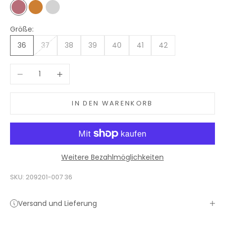
Roségold
Bronze
Silber
Größe:
36
37
38
39
40
41
42
Anzahl verringern
Anzahl erhöhen
IN DEN WARENKORB
Weitere Bezahlmöglichkeiten
SKU: 209201-007 36
Versand und Lieferung