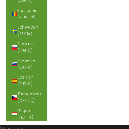
(EUR €)
Rumänien
(RON Lei)
Schweden
(SEK kr)
Slowakei
(EUR €)
Slowenien
(EUR €)
Spanien
(EUR €)
Tschechien
(CZK Kč)
Ungarn
(HUF Ft)
Warenkorb