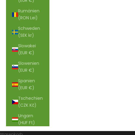
(EUR €)
Rumänien
(RON Lei)
Schweden
(SEK kr)
Slowakei
(EUR €)
Slowenien
(EUR €)
Spanien
(EUR €)
Tschechien
(CZK Kč)
Ungarn
(HUF Ft)
Handgefertigte Sandalen und Pantoletten mit
Warenkorb
anatomischem Korkfußbett – für maximalen