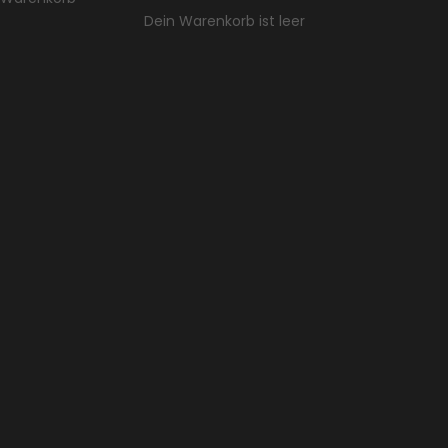
Dein Warenkorb ist leer
Komfort, jeden Tag.
Natürlich gehen. Stilvoll ankommen.
KOLLEKTION ANSEHEN